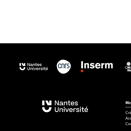
Me
Cré
Acc
Co